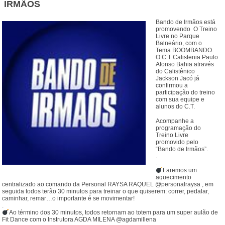
IRMÃOS
Bando de
Irmãos está
promovendo O Treino
Livre no Parque
Balneário, com o
Tema BOOMBANDO.
O C.T Calistenia Paulo
Afonso Bahia através
do Calistênico
Jackson Jacó já
confirmou a
participação do treino
com sua equipe e
alunos do C.T.
Acompanhe a
programação do
Treino Livre
promovido pelo
“Bando de Irmãos”.
.
.
Faremos um
aquecimento
centralizado ao comando da Personal RAYSA RAQUEL @personalraysa , em
seguida todos terão 30 minutos para treinar o que quiserem: correr, pedalar,
caminhar, remar…o importante é se movimentar!
.
Ao término dos 30 minutos, todos retornam ao totem para um super aulão de
Fit Dance com o Instrutora AGDA MILENA @agdamillena