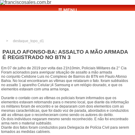
☰ MENU
destaque_topo_d1
PAULO AFONSO-BA: ASSALTO A MÃO ARMADA
É REGISTRADO NO BTN 3
Em 07 de julho de 2019 por volta das 21h10min, Policiais Militares da 2° Cia
Foram acionados para averiguar situação de assalto a mão armada
no conjunto Celidone Luis no Complexo de Bairros do BTN em Paulo Afonso
Bahia. No local encontraram as vítimas que relataram o fato. foram subtraídos
no assalto 1 aparelho Celular j4 Samsung e um relógio dourado, e que os
elementos estavam com uma arma longa.
Durante o contato com as vítimas os policiais foram informados que os
elementos estavam retornando para o mesmo local, que diante da informação
os militares foram de encontro e se depararam com dois elementos com as
mesmas características, que foi dado voz de parada, abordados e conduzidos
até as vítimas que o reconheceram como sendo os autores do delito.
Os dois indivíduos negaram mesmo sendo reconhecido. E não foi encontrado
arma nem o material subtraído.
Diante dos fatos foram conduzidos para Delegacia de Polícia Civil para serem
tomados as medidas cabíveis.