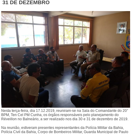
31 DE DEZEMBRO
Nesta terça-feira, dia 17.12.2019, reuniram-se na Sala do Comandante do 20°
BPM, Ten Cel PM Cunha, os órgãos responsáveis pelo planejamento do
Réveillon no Balneário, a ser realizado nos dia 30 e 31 de dezembro de 2019.
Na reunião, estiveram presentes representantes da Polícia Militar da Bahia,
Polícia Civil da Bahia, Corpo de Bombeiros Militar, Guarda Municipal de Paulo