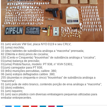
01 (um) veículo VW Gol, placa NYO 0119 e seu CRLV;
01 (uma) mochila;
10 (dez) tabletes de substância análoga a “maconha” prensada;
82 (Oitenta e dois) pinos de cocaína;
150 (Cento e Cinquenta) “trouxinhas” de substância análoga a “cocaína”;
01(uma) balança de precisão;
01(uma) PistolaTaurus, modelo: PT 938, n° KVH 51901;
01(um) carregador para PT 938;
03 (três) munições percutidas, calibre .380;
06 (seis) estojos deflagrados calibre .380;
255 (duzentas e cinquenta e cinco) “trouxinhas” de substância análoga a
“maconha”;
01 (um) pote de vidro branco, contendo porção de erva análoga a “maconha”;
02 (dois) estiletes;
01 (um) isqueiro;
01 (um) saco plástico com diversas embalagens pequenas utilizadas para
embalar entorpecentes.