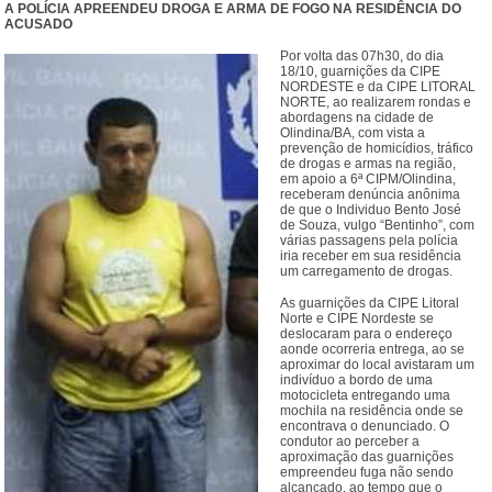
A POLÍCIA APREENDEU DROGA E ARMA DE FOGO NA RESIDÊNCIA DO
ACUSADO
Por volta das 07h30, do dia
18/10, guarnições da CIPE
NORDESTE e da CIPE LITORAL
NORTE, ao realizarem rondas e
abordagens na cidade de
Olindina/BA, com vista a
prevenção de homicídios, tráfico
de drogas e armas na região,
em apoio a 6ª CIPM/Olindina,
receberam denúncia anônima
de que o Individuo Bento José
de Souza, vulgo “Bentinho”, com
várias passagens pela polícia
iria receber em sua residência
um carregamento de drogas.
As guarnições da CIPE Litoral
Norte e CIPE Nordeste se
deslocaram para o endereço
aonde ocorreria entrega, ao se
aproximar do local avistaram um
indivíduo a bordo de uma
motocicleta entregando uma
mochila na residência onde se
encontrava o denunciado. O
condutor ao perceber a
aproximação das guarnições
empreendeu fuga não sendo
alcançado, ao tempo que o