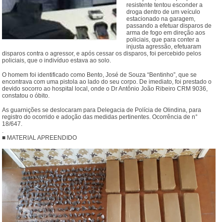
resistente tentou esconder a
droga dentro de um veículo
estacionado na garagem,
passando a efetuar disparos de
arma de fogo em direção aos
policiais, que para conter a
injusta agressão, efetuaram
disparos contra o agressor, e após cessar os disparos, foi percebido pelos
policiais, que o indivíduo estava ao solo.
O homem foi identificado como Bento, José de Souza “Bentinho”, que se
encontrava com uma pistola ao lado do seu corpo. De imediato, foi prestado o
devido socorro ao hospital local, onde o Dr Antônio João Ribeiro CRM 9036,
constatou o óbito.
As guarnições se deslocaram para Delegacia de Polícia de Olindina, para
registro do ocorrido e adoção das medidas pertinentes. Ocorrência de n°
18/647.
.
■ MATERIAL APREENDIDO