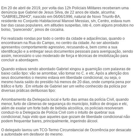
Em 20 de abril de 2019, por volta das 12h Policiais Militares receberam uma
denúncia que Gabriel de Jesus Silva, de 22 anos de idade, alcunha:
“GABRIELZINHO”, nascido em 06/06/1996, natural de Novo Triunfo-BA,
residente no Conjunto Habitacional Manoel Messias, s/n, Centro, estava num
bar das casas populares, em atitudes suspeitas, isto é, com alguns produtos no
bolso, “parecendo”, pinos de cocaína.
Foi realizado rondas por todo o centro da cidade e adjacências, quando o
encontraram na Rua do Campo, no centro da cidade. Ao ser abordado
apresentou comportamento agressivo, recusando-a, bem como a sua
identificação e a entregar seus documentos pessoais para averiguação, sendo
assim, necessário o uso moderado de força e técnicas de imobilização para
concluir a abordagem.
Quando estava sendo abordado Gabriel xingou a guarnição com palavras de
baixo calão tipo: vão se arrombar, vão tomar no C. e etc. Após a aferição dos
seus documentos o mesmo estava em liberdade condicional, ou seja, o
mesmo havia saído do presídio há menos de 20 dias, onde cumpria pena por
tráfico e furto . Em virtude de Gabriel ser um velho conhecido da polícia por
diversas práticas delituosas tipo:
Arrombamento da Delegacia local e furto das armas da polícia Civil, quando
menor, furto de câmeras de segurança do município, tráfico de drogas e etc,
além de exalar um forte bafo de bebida alcoólica, os policiais resolveram
conduzi-lo a Delegacia de Polícia Civil com o intuito de quebrar sua
condicional, haja visto que aqueles que gozam de liberdade condicional não
podem frequentar bares, principalmente, ingerindo álcool.
O delegado lavrou um TCO-Termo Circunstancial de Ocorrência por desacato
a autoridade em desfavor do mesmo.