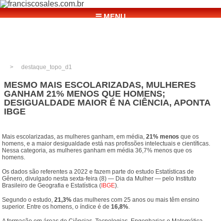
☰ MENU
destaque_topo_d1
MESMO MAIS ESCOLARIZADAS, MULHERES
GANHAM 21% MENOS QUE HOMENS;
DESIGUALDADE MAIOR É NA CIÊNCIA, APONTA
IBGE
Mais escolarizadas, as mulheres ganham, em média,
21% menos
que os
homens, e a maior desigualdade está nas profissões intelectuais e científicas.
Nessa categoria, as mulheres ganham em média 36,7% menos que os
homens.
Os dados são referentes a 2022 e fazem parte do estudo Estatísticas de
Gênero, divulgado nesta sexta-feira (8) — Dia da Mulher — pelo Instituto
Brasileiro de Geografia e Estatística (
IBGE
).
Segundo o estudo,
21,3%
das mulheres com 25 anos ou mais têm ensino
superior. Entre os homens, o índice é de
16,8%
.