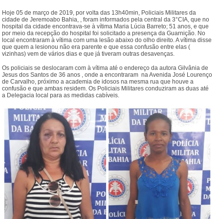
Hoje 05 de março de 2019, por volta das 13h40min, Policiais Militares da
cidade de Jeremoabo Bahia, , foram informados pela central da 3°CIA, que no
hospital da cidade encontrava-se à vítima Maria Lúcia Barreto; 51 anos, e que
por meio da recepção do hospital foi solicitado a presença da Guarnição. No
local encontraram à vítima com uma lesão abaixo do olho direito. A vítima disse
que quem a lesionou não era parente e que essa confusão entre elas (
vizinhas) vem de vários dias e que já tiveram outras desavenças.
Os policiais se deslocaram com à vítima até o endereço da autora Gilvânia de
Jesus dos Santos de 36 anos , onde a encontraram na Avenida José Lourenço
de Carvalho, próximo a academia de idosos na mesma rua que houve a
confusão e que ambas residem. Os Policiais Militares conduziram as duas até
a Delegacia local para as medidas cabíveis.