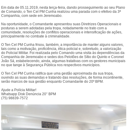
Em data de 05.11.2019, nesta terça-feira, dando prosseguimento ao seu Plano
de Comando, o Ten Cel PM Cunha realizou uma parada com o efetivo da 3ª
Companhia, com sede em Jeremoabo.
Na oportunidade, o Comandante apresentou suas Diretrizes Operacionais e
posturas a serem adotadas pela tropa, notadamente no trato com a
comunidade, resoluções de conflitos operacionais e intensificação de ações,
principalmente no combate à criminalidade.
O Ten Cel PM Cunha frisou, também, a importância de manter alguns valores,
tais como a motivação, proficiência, ética policial e, sobretudo, a valorização
do Policial Militar. Foi realizada pelo Comando uma visita às dependências da
Companhia de Jeremoabo e sedes dos Pelotões de Sítio do Quinto e Coronel
João Sá, estabelecendo, ainda, algumas tratativas com os gestores municipais
no que tange à Segurança Pública nos respectivos municípios.
O Ten Cel PM Cunha ratifica que uma gestão aproximada da sua tropa,
ouvindo as suas demandas e tratando das resoluções, de forma incontinente,
serão marcos de sua gestão enquanto Comandante do 20º BPM.
Ajude a Polícia Militar!
Whatsapp Disk Denúncia 20° BPM
(75) 98839-7572