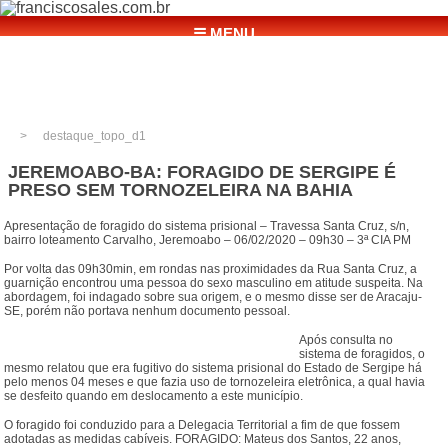
☰ MENU
destaque_topo_d1
JEREMOABO-BA: FORAGIDO DE SERGIPE É
PRESO SEM TORNOZELEIRA NA BAHIA
Apresentação de foragido do sistema prisional – Travessa Santa Cruz, s/n,
bairro loteamento Carvalho, Jeremoabo – 06/02/2020 – 09h30 – 3ª CIA PM
Por volta das 09h30min, em rondas nas proximidades da Rua Santa Cruz, a
guarnição encontrou uma pessoa do sexo masculino em atitude suspeita. Na
abordagem, foi indagado sobre sua origem, e o mesmo disse ser de Aracaju-
SE, porém não portava nenhum documento pessoal.
Após consulta no
sistema de foragidos, o
mesmo relatou que era fugitivo do sistema prisional do Estado de Sergipe há
pelo menos 04 meses e que fazia uso de tornozeleira eletrônica, a qual havia
se desfeito quando em deslocamento a este município.
O foragido foi conduzido para a Delegacia Territorial a fim de que fossem
adotadas as medidas cabíveis. FORAGIDO: Mateus dos Santos, 22 anos,