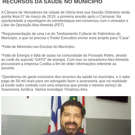
RECURSOS DA SAÚDE NO MUNICÍPIO
A Câmara de Vereadores da cidade de Glória teve sua Sessão Ordinária nesta
quinta feira 07 de março de 2019, a primeira sessão após o Carnaval. Na
oportunidade a reportagem do jremdestaque.net conversou com o vereador e
Líder da Oposição Alex Almeida (PDT).
*Regulamentação de uma Lei do Tombamento Cultural de Patrimônio do
Município, e que só precisa o Poder Executivo enviar esse projeto para “Casa”.
*Falta de Merenda nas Escolas do Município.
*Falta de Energia e falta de aulas na comunidade do Povoado Retiro, devido
ao corte do suposto “GATO” de energia. Com isso os vereadores Alex Almeida
procuraram a empresa Coelba a fim de obter informações referente ao
assunto.
*Questionou do gasto excessivo dos recursos da saúde no município, e o valor
pago de 58 mil reais para um advogado fazer a assessoria, que na realidade
já existe outro contrato com uma empresa que presta o mesmo serviço de
Assessoria Jurídica. Vamos investigar. Finalizou Alex.