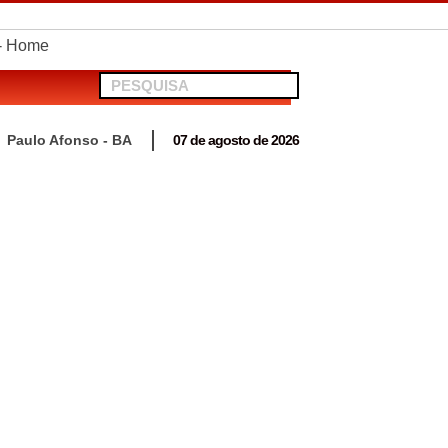
Paulo Afonso - BA
07 de agosto de 2026
 para acompanhar mutirão penal “Pena Justa”