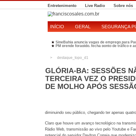
Entretenimento
Live Radio
Sobre nós
INÍCIO
GERAL
SEGURANÇA P
SineBahia anuncia vagas de emprego para Pa
★
PM prende foragido, fecha ponto de tráfico e 
★
Polícia Federal realiza operação contra susp
★
Candidatura de Kleber Rosa em 2026 divide P
★
destaque_topo_d1
GLÓRIA-BA: SESSÕES NÃ
TERCEIRA VEZ O PRESI
DE MOLHO APÓS SESSÃ
diminuindo seu público, chegando ter apenas quatr
Claro que houve um avanço tecnológico na transm
Rádio Web, transmissão ao vivo pelo Youtube e Fa
potencial do servidor Daylton Correia que moderni