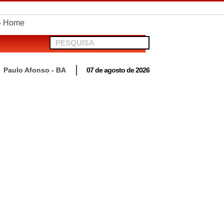
telionato em Antas
Paulo Afonso - BA
07 de agosto de 2026
 para acompanhar mutirão penal “Pena Justa”