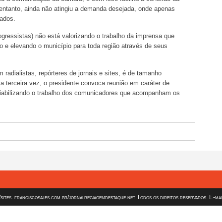
 entanto, ainda não atingiu a demanda desejada, onde apenas
ados.
gressistas) não está valorizando o trabalho da imprensa que
o e elevando o município para toda região através de seus
 radialistas, repórteres de jornais e sites, é de tamanho
la terceira vez, o presidente convoca reunião em caráter de
nviabilizando o trabalho dos comunicadores que acompanham os
es: franciscosales.com.br/jornalregiaoemdestaque.net Todos os direitos reservados. E-ma