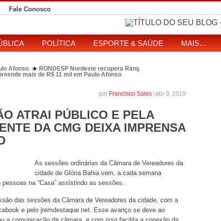
Fale Conosco
ÚBLICA
POLÍTICA
ESPORTE & SAÚDE
MAIS…
ulo Afonso
RONDESP Nordeste recupera Range Rover com restrição por es
★
apreende mais de R$ 11 mil em Paulo Afonso
eitos de ataque que matou indígena em comunidade Pataxó na Bahia
SOL entre disputa à Câmara e ao governo da Bahia
TJ-BA institui comissão
★
por
Francisco Sales
-
abr 9, 2019
O ATRAI PÚBLICO E PELA
DENTE DA CMG DEIXA IMPRENSA
O
As sessões ordinárias da Câmara de Vereadores da
cidade de Glória Bahia vem, a cada semana
o pessoas na “Casa” assistindo as sessões.
issão das sessões da Câmara de Vereadores da cidade, com a
cebook e pelo jremdestaque.net. Esse avanço se deve ao
zou a comunicação da câmara, e com isso facilita a conexão da