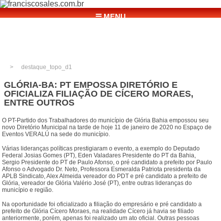
☰ MENU
destaque_topo_d1
GLÓRIA-BA: PT EMPOSSA DIRETÓRIO E
OFICIALIZA FILIAÇÃO DE CÍCERO MORAES,
ENTRE OUTROS
O PT-Partido dos Trabalhadores do município de Glória Bahia empossou seu
novo Diretório Municipal na tarde de hoje 11 de janeiro de 2020 no Espaço de
Eventos VERALÚ na sede do município.
Várias lideranças políticas prestigiaram o evento, a exemplo do Deputado
Federal Josias Gomes (PT), Eden Valadares Presidente do PT da Bahia,
Sergio Presidente do PT de Paulo Afonso, o pré candidato a prefeito por Paulo
Afonso o Advogado Dr. Neto, Professora Esmeralda Patriota presidenta da
APLB Sindicato, Alex Almeida vereador do PDT e pré candidato a prefeito de
Glória, vereador de Glória Valério José (PT), entre outras lideranças do
município e região.
Na oportunidade foi oficializado a filiação do empresário e pré candidato a
prefeito de Glória Cícero Moraes, na realidade Cícero já havia se filiado
anteriormente, porém, apenas foi realizado um ato oficial. Outras pessoas