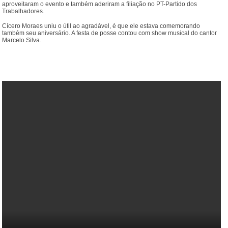
aproveitaram o evento e também aderiram a filiação no PT-Partido dos
Trabalhadores.
Cícero Moraes uniu o útil ao agradável, é que ele estava comemorando
também seu aniversário. A festa de posse contou com show musical do cantor
Marcelo Silva.