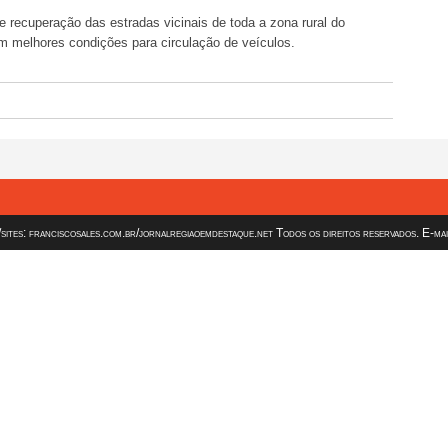
e recuperação das estradas vicinais de toda a zona rural do
 melhores condições para circulação de veículos.
es: franciscosales.com.br/jornalregiaoemdestaque.net Todos os direitos reservados. E-ma