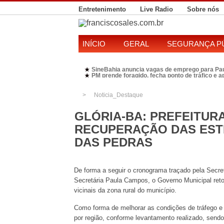
Entretenimento
Live Radio
Sobre nós
INÍCIO
GERAL
SEGURANÇA P
SineBahia anuncia vagas de emprego para Pa
★
PM prende foragido, fecha ponto de tráfico e 
★
Polícia Federal realiza operação contra susp
★
Candidatura de Kleber Rosa em 2026 divide P
★
Noticia_Destaque
GLÓRIA-BA: PREFEITURA
RECUPERAÇÃO DAS EST
DAS PEDRAS
De forma a seguir o cronograma traçado pela Secret
Secretária Paula Campos, o Governo Municipal reto
vicinais da zona rural do município.
Como forma de melhorar as condições de tráfego e 
por região, conforme levantamento realizado, send