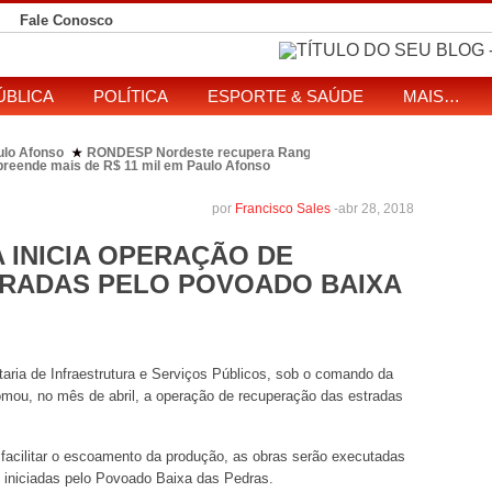
Fale Conosco
ÚBLICA
POLÍTICA
ESPORTE & SAÚDE
MAIS…
ulo Afonso
RONDESP Nordeste recupera Range Rover com restrição por es
★
apreende mais de R$ 11 mil em Paulo Afonso
eitos de ataque que matou indígena em comunidade Pataxó na Bahia
SOL entre disputa à Câmara e ao governo da Bahia
TJ-BA institui comissão
★
por
Francisco Sales
-
abr 28, 2018
 INICIA OPERAÇÃO DE
RADAS PELO POVOADO BAIXA
aria de Infraestrutura e Serviços Públicos, sob o comando da
mou, no mês de abril, a operação de recuperação das estradas
facilitar o escoamento da produção, as obras serão executadas
o iniciadas pelo Povoado Baixa das Pedras.