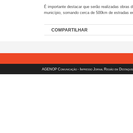
É importante destacar que serão realizadas obras d
município, somando cerca de 500km de estradas em
COMPARTILHAR
AGENOP Comunicação - Impresso Jornal Região em Destaque/sit