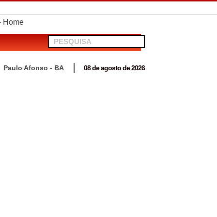
telionato em Antas
Paulo Afonso - BA
08 de agosto de 2026
 para acompanhar mutirão penal “Pena Justa”