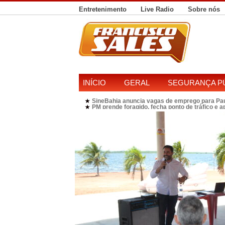
Entretenimento
Live Radio
Sobre nós
INÍCIO
GERAL
SEGURANÇA P
SineBahia anuncia vagas de emprego para Pa
★
PM prende foragido, fecha ponto de tráfico e 
★
Polícia Federal realiza operação contra susp
★
Candidatura de Kleber Rosa em 2026 divide P
★