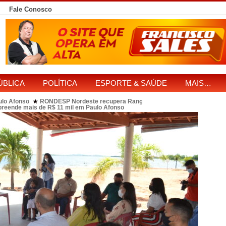
Fale Conosco
ÚBLICA
POLÍTICA
ESPORTE & SAÚDE
MAIS…
ulo Afonso
RONDESP Nordeste recupera Range Rover com restrição por es
★
apreende mais de R$ 11 mil em Paulo Afonso
eitos de ataque que matou indígena em comunidade Pataxó na Bahia
SOL entre disputa à Câmara e ao governo da Bahia
TJ-BA institui comissão
★