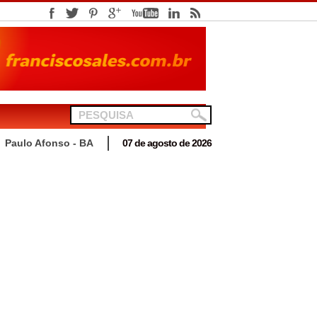
telionato em Antas
Paulo Afonso - BA
07 de agosto de 2026
 para acompanhar mutirão penal “Pena Justa”