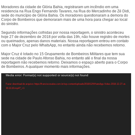
Moradores da cidade de Glória Bahia, registraram um incêndio em uma
residencia na Rua Engo Fernando Tavares, na Rua do Mercadinho de Zé Didi,
sede do município de Glória Bahia. Os moradores questionaram a demora do
Corpo de Bombeiros que demoraram mais de uma hora para chegar ao local
do sinistro.
Segundo informações colhidas por nossa reportagem, o sinistro aconteceu
hoje 27 de dezembro de 2018 por volta das 19h, não houve registro de mortes
ou queimados, apenas danos materiais. Nossa reportagem entrou em contato
com o Major Cruz pelo WhatsApp, no entanto ainda não recebemos retorno.
Major Cruz é lotado no 15 Grupamento de Bombeiros Militares que tem sua
sede na cidade de Paulo Afonso Bahia, no entanto até o final da nossa
reportagem não recebemos retorno. Deixamos o espaço aberto para o Corpo
de Bombeiros. A qualquer momento mais informações.
Tocador
Media error: Format(s) not supported or source(s) not found
de
vídeo
Fazer download do arquivo: https://franciscosales.com.br/wp-content/uploads/2018/12/WhatsApp-Video-2018-12-27-at-
19.13.10.mp4?_=1