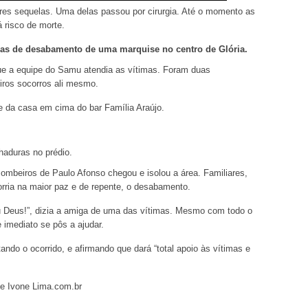
es sequelas. Uma delas passou por cirurgia. Até o momento as
 risco de morte.
as de desabamento de uma marquise no centro de Glória.
que a equipe do Samu atendia as vítimas. Foram duas
iros socorros ali mesmo.
e da casa em cima do bar Família Araújo.
aduras no prédio.
Bombeiros de Paulo Afonso chegou e isolou a área. Familiares,
orria na maior paz e de repente, o desabamento.
u Deus!”, dizia a amiga de uma das vítimas. Mesmo com todo o
e imediato se pôs a ajudar.
tando o ocorrido, e afirmando que dará “total apoio às vítimas e
te Ivone Lima.com.br