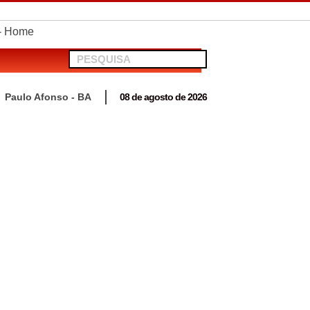
Paulo Afonso - BA
08 de agosto de 2026
 para acompanhar mutirão penal “Pena Justa”