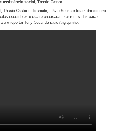
e assistência social, Tássio Castor.
al, Tássio Castor e de saúde, Flávio Souza e foram dar socorro
 pelos escombros e quatro precisaram ser removidas para o
a e o repórter Tony César da rádio Angiquinho.