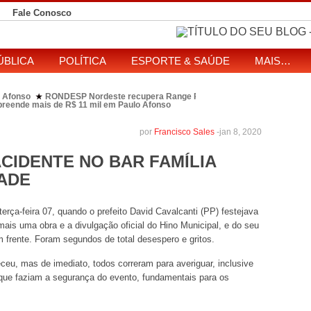
Fale Conosco
ÚBLICA
POLÍTICA
ESPORTE & SAÚDE
MAIS…
cupera Range Rover com restrição por estelionato em Antas
apreende mais de R$ 11 mil em Paulo Afonso
eitos de ataque que matou indígena em comunidade Pataxó na Bahia
SOL entre disputa à Câmara e ao governo da Bahia
TJ-BA institui comissão
★
por
Francisco Sales
-
jan 8, 2020
CIDENTE NO BAR FAMÍLIA
DADE
rça-feira 07, quando o prefeito David Cavalcanti (PP) festejava
mais uma obra e a divulgação oficial do Hino Municipal, e do seu
 frente. Foram segundos de total desespero e gritos.
eu, mas de imediato, todos correram para averiguar, inclusive
os que faziam a segurança do evento, fundamentais para os