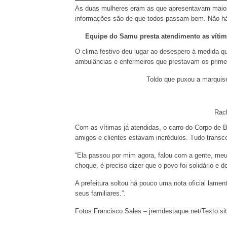
As duas mulheres eram as que apresentavam maior
informações são de que todos passam bem. Não há
Equipe do Samu presta atendimento as vítim
O clima festivo deu lugar ao desespero à medida 
ambulâncias e enfermeiros que prestavam os prime
Toldo que puxou a marquis
Rach
Com as vítimas já atendidas, o carro do Corpo de 
amigos e clientes estavam incrédulos. Tudo transc
“Ela passou por mim agora, falou com a gente, me
choque, é preciso dizer que o povo foi solidário e d
A prefeitura soltou há pouco uma nota oficial lamen
seus familiares.”.
Fotos Francisco Sales – jremdestaque.net/Texto si