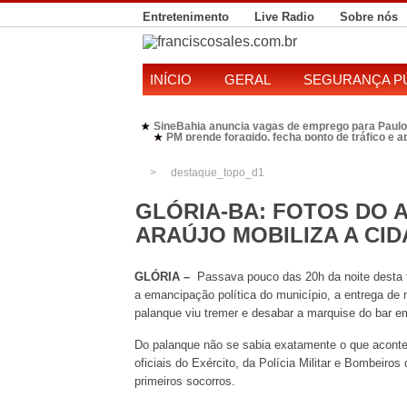
Entretenimento
Live Radio
Sobre nós
INÍCIO
GERAL
SEGURANÇA P
neBahia anuncia vagas de emprego para Paulo Afonso
RONDESP Nordeste re
★
PM prende foragido, fecha ponto de tráfico e 
★
Polícia Federal realiza operação contra susp
★
Candidatura de Kleber Rosa em 2026 divide P
★
destaque_topo_d1
GLÓRIA-BA: FOTOS DO A
ARAÚJO MOBILIZA A CI
GLÓRIA –
Passava pouco das 20h da noite desta te
a emancipação política do município, a entrega de 
palanque viu tremer e desabar a marquise do bar em
Do palanque não se sabia exatamente o que acontec
oficiais do Exército, da Polícia Militar e Bombeir
primeiros socorros.