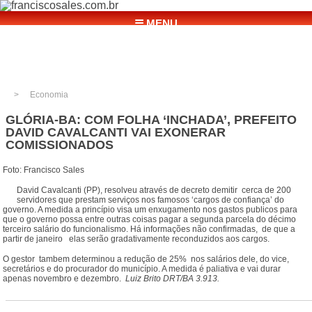
☰ MENU
Economia
GLÓRIA-BA: COM FOLHA ‘INCHADA’, PREFEITO
DAVID CAVALCANTI VAI EXONERAR
COMISSIONADOS
Foto: Francisco Sales
David Cavalcanti (PP), resolveu através de decreto demitir cerca de 200
servidores que prestam serviços nos famosos ‘cargos de confiança’ do
governo. A medida a princípio visa um enxugamento nos gastos publicos para
que o governo possa entre outras coisas pagar a segunda parcela do décimo
terceiro salário do funcionalismo. Há informações não confirmadas, de que a
partir de janeiro elas serão gradativamente reconduzidos aos cargos.
O gestor tambem determinou a redução de 25% nos salários dele, do vice,
secretários e do procurador do município. A medida é paliativa e vai durar
apenas novembro e dezembro.
Luiz Brito DRT/BA 3.913.