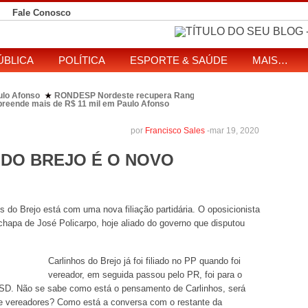
Fale Conosco
ÚBLICA
POLÍTICA
ESPORTE & SAÚDE
MAIS…
ulo Afonso
RONDESP Nordeste recupera Range Rover com restrição por es
★
apreende mais de R$ 11 mil em Paulo Afonso
eitos de ataque que matou indígena em comunidade Pataxó na Bahia
SOL entre disputa à Câmara e ao governo da Bahia
TJ-BA institui comissão
★
por
Francisco Sales
-
mar 19, 2020
 DO BREJO É O NOVO
s do Brejo está com uma nova filiação partidária. O oposicionista
a chapa de José Policarpo, hoje aliado do governo que disputou
Carlinhos do Brejo já foi filiado no PP quando foi
vereador, em seguida passou pelo PR, foi para o
SD. Não se sabe como está o pensamento de Carlinhos, será
de vereadores? Como está a conversa com o restante da