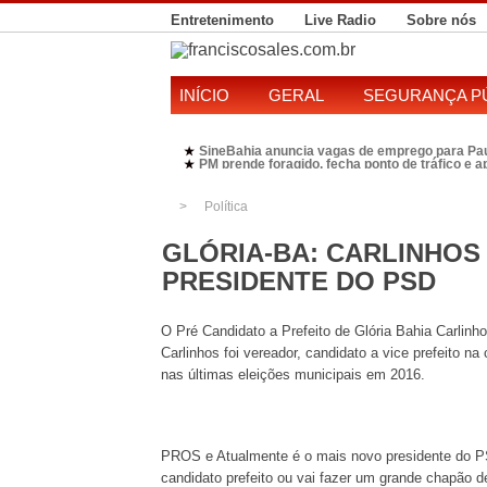
Entretenimento
Live Radio
Sobre nós
INÍCIO
GERAL
SEGURANÇA P
SineBahia anuncia vagas de emprego para Pa
★
PM prende foragido, fecha ponto de tráfico e 
★
Polícia Federal realiza operação contra susp
★
Candidatura de Kleber Rosa em 2026 divide P
★
Política
GLÓRIA-BA: CARLINHOS
PRESIDENTE DO PSD
O Pré Candidato a Prefeito de Glória Bahia Carlinho
Carlinhos foi vereador, candidato a vice prefeito n
nas últimas eleições municipais em 2016.
PROS e Atualmente é o mais novo presidente do P
candidato prefeito ou vai fazer um grande chapão 