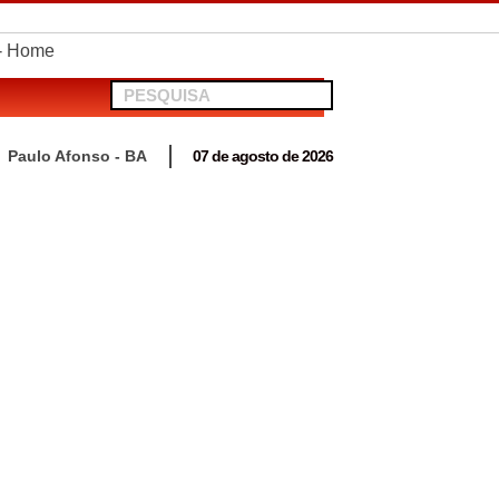
telionato em Antas
Paulo Afonso - BA
07 de agosto de 2026
 para acompanhar mutirão penal “Pena Justa”