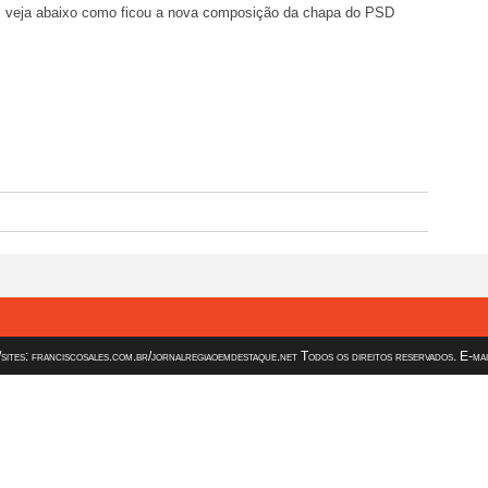
, veja abaixo como ficou a nova composição da chapa do PSD
es: franciscosales.com.br/jornalregiaoemdestaque.net Todos os direitos reservados. E-ma