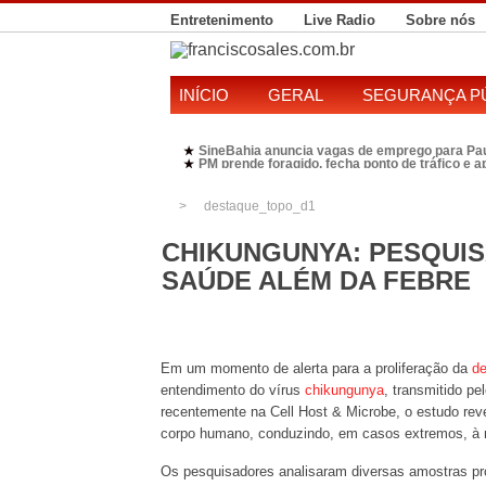
Entretenimento
Live Radio
Sobre nós
INÍCIO
GERAL
SEGURANÇA P
SineBahia anuncia vagas de emprego para Paulo Afo
★
PM prende foragido, fecha ponto de tráfico e 
★
Polícia Federal realiza operação contra susp
★
Candidatura de Kleber Rosa em 2026 divide P
★
destaque_topo_d1
CHIKUNGUNYA: PESQUIS
SAÚDE ALÉM DA FEBRE
Em um momento de alerta para a proliferação da
d
entendimento do vírus
chikungunya
, transmitido p
recentemente na Cell Host & Microbe, o estudo rev
corpo humano, conduzindo, em casos extremos, à 
Os pesquisadores analisaram diversas amostras pro