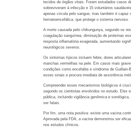
tecidos de órgãos vitais. Foram estudados casos de
sobreviveram à infecção e 15 voluntários saudávei
apenas circula pelo sangue, mas também é capaz de
hematoencefálica, que protege o sistema nervoso.
A morte causada pelo chikungunya, segundo os resu
coagulação sanguínea, diminuição de proteínas ess
resposta inflamatória exagerada, aumentando signif
neurológicos severos.
Os sintomas típicos incluem febre, dores articular
manchas vermelhas na pele. Em casos mais graves
condições como encefalite e síndrome de Guillain-
esses sinais e procura imediata de assistência méd
Compreender esses mecanismos biológicos é crucial
segundo os cientistas envolvidos no estudo. Eles 
pública, incluindo vigilância genômica e sorológic
ser fatais.
Por fim, uma nota positiva: existe uma vacina con
Aprovada pela FDA, a vacina demonstrou ser efica
nos estudos clínicos.