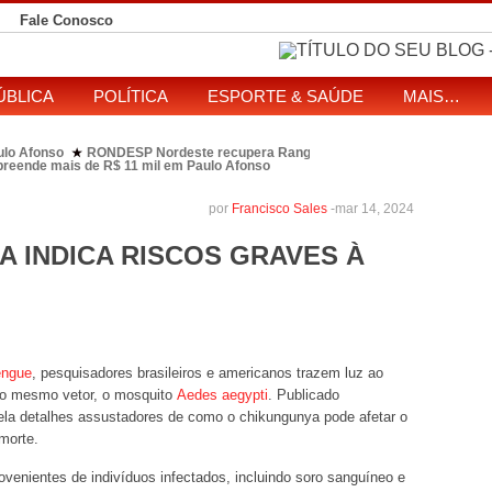
Fale Conosco
ÚBLICA
POLÍTICA
ESPORTE & SAÚDE
MAIS…
nso
RONDESP Nordeste recupera Range Rover com restrição por esteliona
★
apreende mais de R$ 11 mil em Paulo Afonso
eitos de ataque que matou indígena em comunidade Pataxó na Bahia
SOL entre disputa à Câmara e ao governo da Bahia
TJ-BA institui comissão
★
por
Francisco Sales
-
mar 14, 2024
A INDICA RISCOS GRAVES À
engue
, pesquisadores brasileiros e americanos trazem luz ao
elo mesmo vetor, o mosquito
Aedes aegypti
. Publicado
ela detalhes assustadores de como o chikungunya pode afetar o
morte.
venientes de indivíduos infectados, incluindo soro sanguíneo e