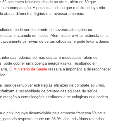
 32 pacientes falecidos devido ao vírus, além de 39 que
s para comparação. A pesquisa indicou que o chikungunya não
 atacar diferentes órgãos e atravessar a barreira
ltados, pode ser decorrente de severas alterações na
enciais e acúmulo de fluidos. Além disso, o vírus estimula uma
icativamente os níveis de certas citocinas, e pode levar a danos
es intensas, edema, dor nas costas e musculares, além de
, pode ocorrer uma doença neuroinvasiva, resultando em
Barré. O
Ministério da Saúde
ressalta a importância de reconhecer
ica.
 para desenvolver estratégias eficazes de combate ao vírus,
enfatizam a necessidade de preparo das equipes de saúde
a, e atenção a complicações cardíacas e neurológicas que podem
tra o chikungunya desenvolvida pela empresa francesa Valneva.
z, gerando resposta imune em 98,9% dos indivíduos testados