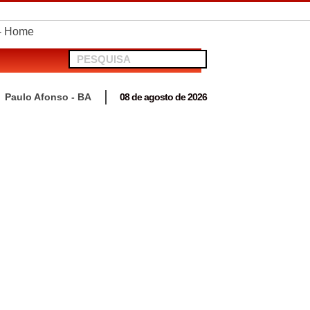
to em Antas
Paulo Afonso - BA
08 de agosto de 2026
 para acompanhar mutirão penal “Pena Justa”