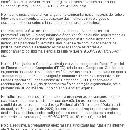
eleições de 2020 devem ter obtido registro de seus estatutos no Tribunal
Superior Eleitoral (Lei nº 9.504/1997, art. 4º)”, anuncia.
No mesmo mês, o tribunal vai lançar uma campanha nas emissoras de rádio e
televisão para incentivar a participação das mulheres nas eleições e
esclarecer o eleitor sobre o funcionamento do sistema eleitoral.
Em 1º de abril “até 30 de julho de 2020, o Tribunal Superior Eleitoral
promoverá, em até 5 (cinco) minutos diários, contínuos ou não, requisitados às
emissoras de rádio e de televisão, propaganda institucional destinada a
incentivar a participação feminina, dos jovens e da comunidade negra na
política, bem como a esclarecer os cidadãos sobre as regras e o
funcionamento do sistema eleitoral brasileiro (Lei nº 9.504/1997, art. 93-A)”,
diz.
No dia 16 de junho, a Corte deve divulgar o valor corrigido do Fundo Especial
de Financiamento de Campanha (FEFC), criado pelo Congresso. Conforme o
orçamento da União, R$ 2 bilhões estão previstos para o fundo.”Data na qual o
Tribunal Superior Eleitoral divulgará o montante de recursos disponíveis no
Fundo Especial de Financiamento de Campanha (FEFC), observado o
recebimento, pelo TSE, da descentralização da dotação orçamentária, até o
primeiro dia útil do mês de junho do ano eleitoral”, explica.
Em julho, os partidos estão autorizados a promover as convenções internas
para escolha de seus candidatos, que deverão ter os registros das
candidaturas apresentados à Justiça Eleitoral até 15 de agosto.”Data a partir
da qual, até 5 de agosto de 2020, é permitida a realização de convenções
destinadas a deliberar sobre coligações e a escolher candidatos a prefeito,
vice-prefeito e vereador (Lei nº 9.504/1997, art. 8º, caput)”, diz a lei.
No dia seguinte, a propaganda eleitoral está autorizada nas ruas e na internet
até 3 de outubro, dia anterior ao primeiro turno.