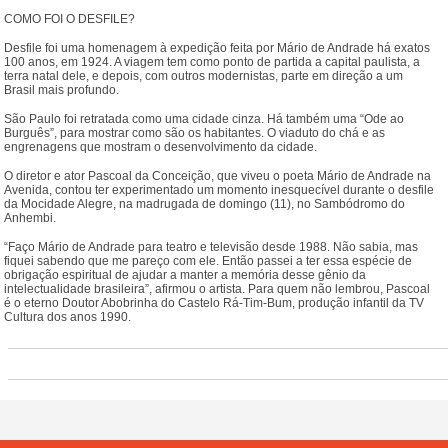
COMO FOI O DESFILE?
Desfile foi uma homenagem à expedição feita por Mário de Andrade há exatos
100 anos, em 1924. A viagem tem como ponto de partida a capital paulista, a
terra natal dele, e depois, com outros modernistas, parte em direção a um
Brasil mais profundo.
São Paulo foi retratada como uma cidade cinza. Há também uma “Ode ao
Burguês”, para mostrar como são os habitantes. O viaduto do chá e as
engrenagens que mostram o desenvolvimento da cidade.
O diretor e ator Pascoal da Conceição, que viveu o poeta Mário de Andrade na
Avenida, contou ter experimentado um momento inesquecível durante o desfile
da Mocidade Alegre, na madrugada de domingo (11), no Sambódromo do
Anhembi.
“Faço Mário de Andrade para teatro e televisão desde 1988. Não sabia, mas
fiquei sabendo que me pareço com ele. Então passei a ter essa espécie de
obrigação espiritual de ajudar a manter a memória desse gênio da
intelectualidade brasileira”, afirmou o artista. Para quem não lembrou, Pascoal
é o eterno Doutor Abobrinha do Castelo Rá-Tim-Bum, produção infantil da TV
Cultura dos anos 1990.