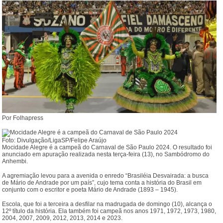
Por Folhapress
Foto: Divulgação/LigaSP/Felipe Araújo
Mocidade Alegre é a campeã do Carnaval de São Paulo 2024. O resultado foi
anunciado em apuração realizada nesta terça-feira (13), no Sambódromo do
Anhembi.
A agremiação levou para a avenida o enredo “Brasiléia Desvairada: a busca
de Mário de Andrade por um país”, cujo tema conta a história do Brasil em
conjunto com o escritor e poeta Mário de Andrade (1893 – 1945).
Escola, que foi a terceira a desfilar na madrugada de domingo (10), alcança o
12º título da história. Ela também foi campeã nos anos 1971, 1972, 1973, 1980,
2004, 2007, 2009, 2012, 2013, 2014 e 2023.