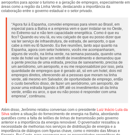
aeroportos para apoiar o turismo e a geração de empregos, especialmente em
áreas como a região da Linha Verde, destacando a importância da
colaboração entre o governo estadual e o setor privado.
“Agora fui à Espanha, convidei empresas para virem ao Brasil, em
especial para a Bahia e a empresa vem e quer instalar-se no Oeste,
no Extremo-sul e não tem capacidade energética. Como é que eu
fico? Quando eu vou lá, eu vou calçado de que eu posso dizer que
vai ter serviço de infraestrutura, de estrada, de aeroporto, o que
cabe a mim eu tô fazendo. Eu tive reuniões, tanto aqui quanto na
Espanha, agora com setor hoteleiro, vocês me acompanharam,
alguns de vocês, na linha verde, na semana passada, quando uma
rede de hotel vai fazer um retrofit de investimento e demandou que
a gente precisa de uma estrada, precisa de saneamento, precisa de
um aeródromo, um aeroporto, e eu me responsabilizei por isso, pela
quantidade de empregos que é gerado ali, só em um hotel, dois mil
empregos diretos, oferecendo ali a pessoas que moram na linha
verde, até mesmo em Salvador, de oportunidade de emprego, então
o custo benefício disso, de fazer um aeródromo, um aeroporto, de
puxar uma estrada ligando a BR até os investimentos ali da linha
verde, então eu arco, o que eu não posso é responder com uma
empresa”, continuou.
Além disso, Jerônimo relatou conversas com o presidente
Luiz Inácio Lula da
Silva
sobre a situação do fornecimento de energia na Bahia, abordando
questões como a falta de leilões de linhas de transmissão pelo governo
anterior e a importância da energia renovável. O governador ressaltou a
necessidade de melhorias nos serviços de distribuição de energia e a
importância de diálogos com figuras chave, como o ministro das Minas e