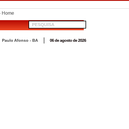
telionato em Antas
Paulo Afonso - BA
06 de agosto de 2026
 para acompanhar mutirão penal “Pena Justa”