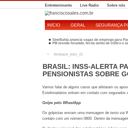
Entretenimento
Live Radio
Sobre nós
INÍCIO
GERAL
SEGURANÇA P
SineBahia anuncia vagas de emprego para Pa
★
PM prende foragido, fecha ponto de tráfico e 
★
Polícia Federal realiza operação contra susp
★
Candidatura de Kleber Rosa em 2026 divide P
★
destaque_topo_d1
BRASIL: INSS-ALERTA 
PENSIONISTAS SOBRE 
Vamos falar de alguns casos que afetaram os apose
Estelionatários entram em contato com segurados d
Golpe pelo WhastApp
Os golpistas enviam uma mensagem de texto via W
contato com um número 0800. Dentro da mensagem 