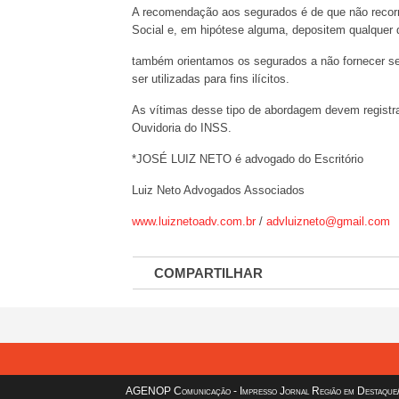
A recomendação aos segurados é de que não recorr
Social e, em hipótese alguma, depositem qualquer qu
também orientamos os segurados a não fornecer se
ser utilizadas para fins ilícitos.
As vítimas desse tipo de abordagem devem registrar
Ouvidoria do INSS.
*JOSÉ LUIZ NETO é advogado do Escritório
Luiz Neto Advogados Associados
www.luiznetoadv.com.br
/
advluizneto@gmail.com
COMPARTILHAR
AGENOP Comunicação - Impresso Jornal Região em Destaque/sit