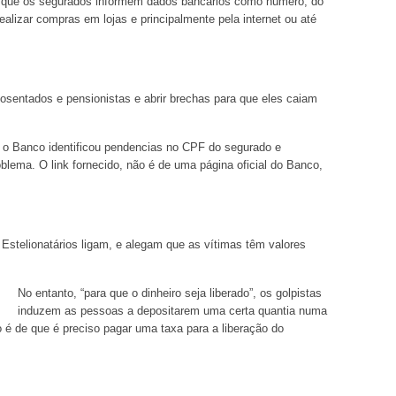
com que os segurados informem dados bancários como número, do
realizar compras em lojas e principalmente pela internet ou até
osentados e pensionistas e abrir brechas para que eles caiam
o Banco identificou pendencias no CPF do segurado e
roblema. O link fornecido, não é de uma página oficial do Banco,
 Estelionatários ligam, e alegam que as vítimas têm valores
No entanto, “para que o dinheiro seja liberado”, os golpistas
induzem as pessoas a depositarem uma certa quantia numa
o é de que é preciso pagar uma taxa para a liberação do