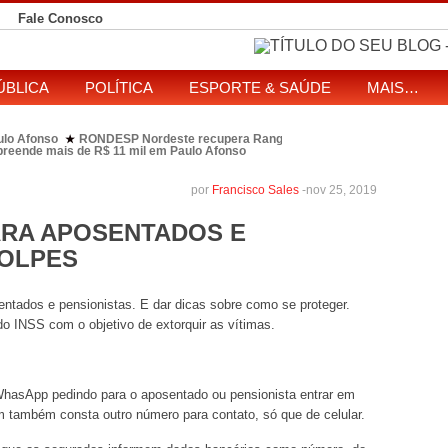
Fale Conosco
ÚBLICA
POLÍTICA
ESPORTE & SAÚDE
MAIS…
ulo Afonso
RONDESP Nordeste recupera Range Rover com restrição por es
★
apreende mais de R$ 11 mil em Paulo Afonso
eitos de ataque que matou indígena em comunidade Pataxó na Bahia
SOL entre disputa à Câmara e ao governo da Bahia
TJ-BA institui comissão
★
por
Francisco Sales
-
nov 25, 2019
PARA APOSENTADOS E
GOLPES
ntados e pensionistas. E dar dicas sobre como se proteger.
o INSS com o objetivo de extorquir as vítimas.
hasApp pedindo para o aposentado ou pensionista entrar em
também consta outro número para contato, só que de celular.