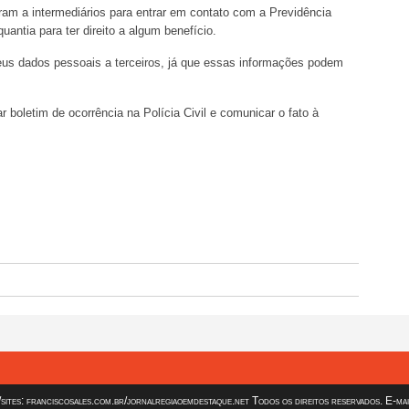
am a intermediários para entrar em contato com a Previdência
antia para ter direito a algum benefício.
us dados pessoais a terceiros, já que essas informações podem
 boletim de ocorrência na Polícia Civil e comunicar o fato à
es: franciscosales.com.br/jornalregiaoemdestaque.net Todos os direitos reservados. E-ma