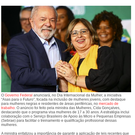
O
Governo Federal
anunciará, no Dia Internacional da Mulher, a iniciativa
“Asas para o Futuro”, focada na inclusão de mulheres jovens, com destaque
para mulheres negras e residentes de áreas periféricas, no
mercado de
trabalho
. O anúncio foi feito pela ministra das Mulheres, Cida Gonçalves,
destacando que o programa visa mulheres de 17 a 30 anos. A estratégia inclui
colaboração com o Serviço Brasileiro de Apoio às Micro e Pequenas Empresas
(Sebrae) para facilitar o treinamento e qualificação profissional dessas
mulheres.
A ministra enfatizou a importância de garantir a aplicação de leis recentes que