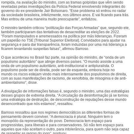
rompida, na avaliação do ministro, com as tramas golpistas que vêm sendo
reveladas pelas investigações da Polícia Federal envolvendo integrantes do
governo do ex-presidente Jair Bolsonaro. “Esse problema só entrou no radar
da sociedade brasileira, infelizmente, nos últimos anos. E vai ficando para trás.
Mas entrou de uma maneira muito preocupante”, enfatizou.
O ministro também criticou “politização das Forças Armadas” que, segundo ele,
também participaram das tentativas de desacreditar as eleições de 2022.
“Foram manipulados e arremessados na política por más lideranças. Fizeram
um papelão no TSE [Tribunal Superior Eleitoral]. Convidados para ajudar na
segurança e para dar transparência, foram induzidas por uma má liderança a
ficarem levantando suspeitas falsas”, afirmou Barroso.
O que aconteceu no Brasil faz parte, na opinião do ministro, de “onda de um
populismo autoritário” que atinge diversos países. “O mundo assiste a uma
onda de um populismo autoritário, anti-institucional e antipluralista. O
populismo pode ser de direita, pode ser de esquerda, embora hoje no
mundo os riscos estejam vindo mais intensamente dos populismos de direita,
com as suas manifestações de racismo, de xenofobia, de misoginia e de anti-
ambientalismo”, disse.
A divulgação de informações falsas é, segundo o ministro, uma das estratégias
desses grupos de extrema direita. “A circulação da desinformação já se tornou
uma estratégia de destruição, de desconstrução de reputações desse mundo
desencontrado que nós estamos”, ressaltou.
Barroso ressaltou que nos regimes democráticos as diferentes formas de
pensamento devem conviver. “A democracia é plural. Ninguém tem o
monopólio da representação do povo. Democracia tem espaço para
progressistas, para liberais e para conservadores. Só não tem espaço para
aqueles que não aceitam o outro, para intolerância, para quem não seja capaz
de respeitar as regras do jogo”, pontuou.