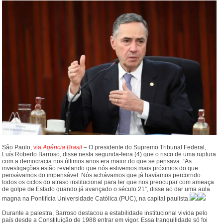
São Paulo,
via
Agência Brasil
– O presidente do Supremo Tribunal Federal,
Luís Roberto Barroso, disse nesta segunda-feira (4) que o risco de uma ruptura
com a democracia nos últimos anos era maior do que se pensava. “As
investigações estão revelando que nós estivemos mais próximos do que
pensávamos do impensável. Nós achávamos que já havíamos percorrido
todos os ciclos do atraso institucional para ter que nos preocupar com ameaça
de golpe de Estado quando já avançado o século 21”, disse ao dar uma aula
magna na Pontifícia Universidade Católica (PUC), na capital paulista.
Durante a palestra, Barroso destacou a estabilidade institucional vivida pelo
país desde a Constituição de 1988 entrar em vigor. Essa tranquilidade só foi