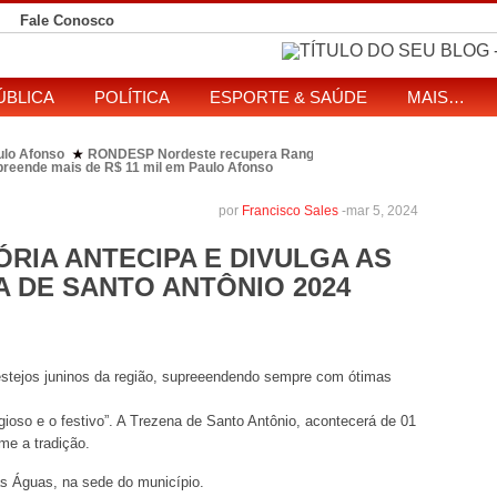
Fale Conosco
ÚBLICA
POLÍTICA
ESPORTE & SAÚDE
MAIS…
ulo Afonso
RONDESP Nordeste recupera Range Rover com restrição por es
★
apreende mais de R$ 11 mil em Paulo Afonso
eitos de ataque que matou indígena em comunidade Pataxó na Bahia
SOL entre disputa à Câmara e ao governo da Bahia
TJ-BA institui comissão
★
por
Francisco Sales
-
mar 5, 2024
ÓRIA ANTECIPA E DIVULGA AS
A DE SANTO ANTÔNIO 2024
s festejos juninos da região, supreeendendo sempre com ótimas
ioso e o festivo”. A Trezena de Santo Antônio, acontecerá de 01
me a tradição.
as Águas, na sede do município.