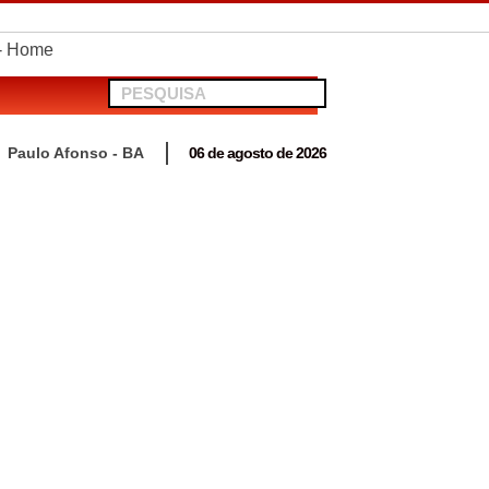
telionato em Antas
Paulo Afonso - BA
06 de agosto de 2026
 para acompanhar mutirão penal “Pena Justa”