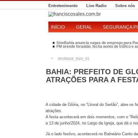
Entretenimento
Live Radio
Sobre nós
INÍCIO
GERAL
SEGURANÇA P
SineBahia anuncia vagas de emprego para Pa
★
PM prende foragido, fecha ponto de tráfico e 
★
Polícia Federal realiza operação contra susp
★
Candidatura de Kleber Rosa em 2026 divide P
★
destaque_topo_d1
BAHIA: PREFEITO DE GL
ATRAÇÕES PARA A FEST
A cidade de Glória, no “Litoral do Sertão”, abre o
atrações.
A festa acontecerá em dois momentos, com o “Relig
a 13 de junho/2024, no Largo da Igreja, que dá o no
Já o lado festivo, acontecerá no Balneário Canto d