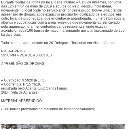
Durante rondas de rotina na localidade Mutirão – Catu de Abrantes, por volta
das 12h em 04 de maio de 2019 a equipe do Peto, decidiu incursionar,
novamente no local onde no serviço anterior deste grupo, houve uma grande
apreensão de drogas, após exaustiva procura foi localizado pela equipe, em
outro local da propriedade, que encontra-se abandonada, inúmeros buracos já
abertos e outros locais com a areia remexida que novamente ao ser cavado
pela guarnição, foram encontrados vários recipientes, onde estavam
acondicionados 166 barras de maconha somando um total aproximado de 250
kg da droga.
Todo material apresentado na 26°Delegacia Territorial em Vila de Abrantes.
PMBA-CPRMS
59ª CIPM – VILA DE ABRANTES
APREENSÃO DE DROGAS
– Guarnição: 9.5920 (PETO),
– Ocorrência: N°1573/19.
registrada pelo Agente: Luiz Carlos Farias.
26DT (Vila de Abrantes)
MATERIAL APREENDIDO:
• 166 barras prensadas de maconha de tamanhos variados;