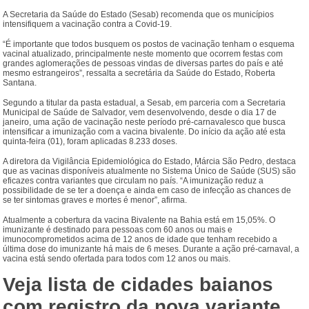
A Secretaria da Saúde do Estado (Sesab) recomenda que os municípios
intensifiquem a vacinação contra a Covid-19.
“É importante que todos busquem os postos de vacinação tenham o esquema
vacinal atualizado, principalmente neste momento que ocorrem festas com
grandes aglomerações de pessoas vindas de diversas partes do país e até
mesmo estrangeiros”, ressalta a secretária da Saúde do Estado, Roberta
Santana.
Segundo a titular da pasta estadual, a Sesab, em parceria com a Secretaria
Municipal de Saúde de Salvador, vem desenvolvendo, desde o dia 17 de
janeiro, uma ação de vacinação neste período pré-carnavalesco que busca
intensificar a imunização com a vacina bivalente. Do início da ação até esta
quinta-feira (01), foram aplicadas 8.233 doses.
A diretora da Vigilância Epidemiológica do Estado, Márcia São Pedro, destaca
que as vacinas disponíveis atualmente no Sistema Único de Saúde (SUS) são
eficazes contra variantes que circulam no país. “A imunização reduz a
possibilidade de se ter a doença e ainda em caso de infecção as chances de
se ter sintomas graves e mortes é menor”, afirma.
Atualmente a cobertura da vacina Bivalente na Bahia está em 15,05%. O
imunizante é destinado para pessoas com 60 anos ou mais e
imunocomprometidos acima de 12 anos de idade que tenham recebido a
última dose do imunizante há mais de 6 meses. Durante a ação pré-carnaval, a
vacina está sendo ofertada para todos com 12 anos ou mais.
Veja lista de cidades baianos
com registro da nova variante