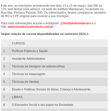
Este ano, as inscrições acontecerão dos dias 13 a 15 de março, das 09h às
17h, sem fechar para almoço, na sede do Instituto Mandacaru, localizado na
Rua Mal. Floriano Peixoto, 830. Os interessados, devem comparecer munidos
de RG e CPF original para realizar a sua inscrição.
Para mais informações acesse o Instagram:
@institutomandacaru
e o
Site:
www.mandacaruinstituto.com.br
Segue relação de cursos disponibilizados no semestre 2024.1:
CURSOS:
1
Políticas Públicas e Saúde
2
Assistente Administrativo
3
Técnicas de Designer de sobrancelhas
4
Técnicas de maquiagem
5
Técnicas de Vendas
6
Direito e Políticas Sociais do Idoso, Criança e Adolescente.
7
LIBRAS
8
O Educador Social e seu papel na Sociedade