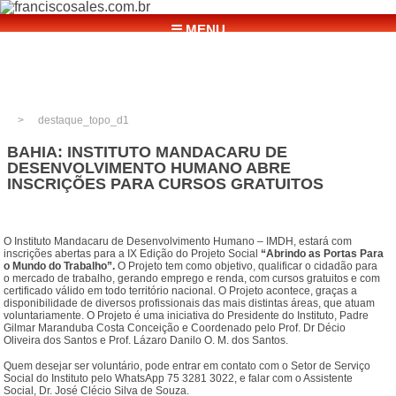
☰ MENU
destaque_topo_d1
BAHIA: INSTITUTO MANDACARU DE
DESENVOLVIMENTO HUMANO ABRE
INSCRIÇÕES PARA CURSOS GRATUITOS
O Instituto Mandacaru de Desenvolvimento Humano – IMDH, estará com
inscrições abertas para a IX Edição do Projeto Social
“Abrindo as Portas Para
o Mundo do Trabalho”.
O Projeto tem como objetivo, qualificar o cidadão para
o mercado de trabalho, gerando emprego e renda, com cursos gratuitos e com
certificado válido em todo território nacional. O Projeto acontece, graças a
disponibilidade de diversos profissionais das mais distintas áreas, que atuam
voluntariamente. O Projeto é uma iniciativa do Presidente do Instituto, Padre
Gilmar Maranduba Costa Conceição e Coordenado pelo Prof. Dr Décio
Oliveira dos Santos e Prof. Lázaro Danilo O. M. dos Santos.
Quem desejar ser voluntário, pode entrar em contato com o Setor de Serviço
Social do Instituto pelo WhatsApp 75 3281 3022, e falar com o Assistente
Social, Dr. José Clécio Silva de Souza.