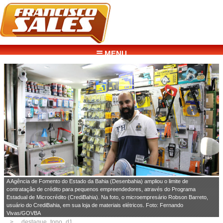
☰ MENU
A Agência de Fomento do Estado da Bahia (Desenbahia) ampliou o limite de
contratação de crédito para pequenos empreendedores, através do Programa
Estadual de Microcrédito (CrediBahia). Na foto, o microempresário Robson Barreto,
usuário do CrediBahia, em sua loja de materiais elétricos. Foto: Fernando
Vivas/GOVBA
destaque_topo_d1