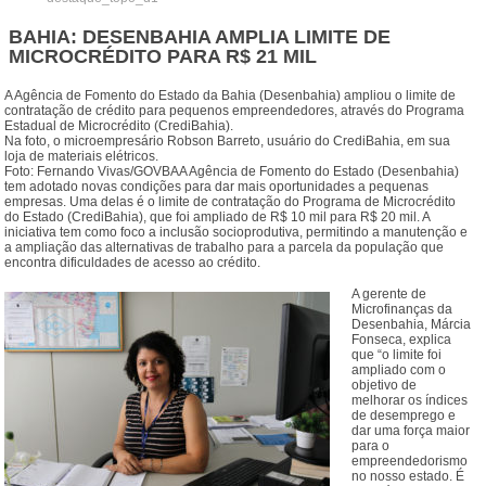
BAHIA: DESENBAHIA AMPLIA LIMITE DE
MICROCRÉDITO PARA R$ 21 MIL
A Agência de Fomento do Estado da Bahia (Desenbahia) ampliou o limite de
contratação de crédito para pequenos empreendedores, através do Programa
Estadual de Microcrédito (CrediBahia).
Na foto, o microempresário Robson Barreto, usuário do CrediBahia, em sua
loja de materiais elétricos.
Foto: Fernando Vivas/GOVBAA Agência de Fomento do Estado (Desenbahia)
tem adotado novas condições para dar mais oportunidades a pequenas
empresas. Uma delas é o limite de contratação do Programa de Microcrédito
do Estado (CrediBahia), que foi ampliado de R$ 10 mil para R$ 20 mil. A
iniciativa tem como foco a inclusão socioprodutiva, permitindo a manutenção e
a ampliação das alternativas de trabalho para a parcela da população que
encontra dificuldades de acesso ao crédito.
A gerente de
Microfinanças da
Desenbahia, Márcia
Fonseca, explica
que “o limite foi
ampliado com o
objetivo de
melhorar os índices
de desemprego e
dar uma força maior
para o
empreendedorismo
no nosso estado. É