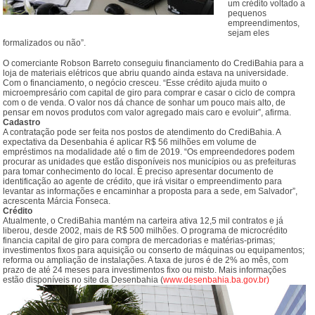
um crédito voltado a
pequenos
empreendimentos,
sejam eles
formalizados ou não”.
O comerciante Robson Barreto conseguiu financiamento do CrediBahia para a
loja de materiais elétricos que abriu quando ainda estava na universidade.
Com o financiamento, o negócio cresceu. “Esse crédito ajuda muito o
microempresário com capital de giro para comprar e casar o ciclo de compra
com o de venda. O valor nos dá chance de sonhar um pouco mais alto, de
pensar em novos produtos com valor agregado mais caro e evoluir”, afirma.
Cadastro
A contratação pode ser feita nos postos de atendimento do CrediBahia. A
expectativa da Desenbahia é aplicar R$ 56 milhões em volume de
empréstimos na modalidade até o fim de 2019. “Os empreendedores podem
procurar as unidades que estão disponíveis nos municípios ou as prefeituras
para tomar conhecimento do local. É preciso apresentar documento de
identificação ao agente de crédito, que irá visitar o empreendimento para
levantar as informações e encaminhar a proposta para a sede, em Salvador”,
acrescenta Márcia Fonseca.
Crédito
Atualmente, o CrediBahia mantém na carteira ativa 12,5 mil contratos e já
liberou, desde 2002, mais de R$ 500 milhões. O programa de microcrédito
financia capital de giro para compra de mercadorias e matérias-primas;
investimentos fixos para aquisição ou conserto de máquinas ou equipamentos;
reforma ou ampliação de instalações. A taxa de juros é de 2% ao mês, com
prazo de até 24 meses para investimentos fixo ou misto. Mais informações
estão disponíveis no site da Desenbahia (
www.desenbahia.ba.gov.br)