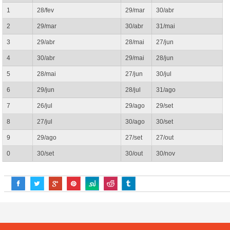
1
28/fev
29/mar
30/abr
2
29/mar
30/abr
31/mai
3
29/abr
28/mai
27/jun
4
30/abr
29/mai
28/jun
5
28/mai
27/jun
30/jul
6
29/jun
28/jul
31/ago
7
26/jul
29/ago
29/set
8
27/jul
30/ago
30/set
9
29/ago
27/set
27/out
0
30/set
30/out
30/nov