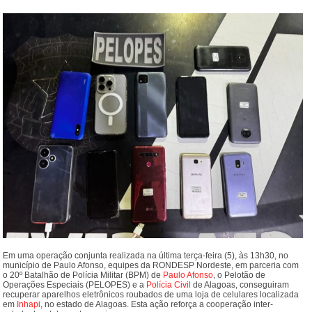
Em uma operação conjunta realizada na última terça-feira (5), às 13h30, no
município de Paulo Afonso, equipes da RONDESP Nordeste, em parceria com
o 20º Batalhão de Polícia Militar (BPM) de
Paulo Afonso
, o Pelotão de
Operações Especiais (PELOPES) e a
Polícia Civil
de Alagoas, conseguiram
recuperar aparelhos eletrônicos roubados de uma loja de celulares localizada
em
Inhapi
, no estado de Alagoas. Esta ação reforça a cooperação inter-