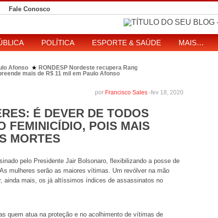
Fale Conosco
ÚBLICA
POLÍTICA
ESPORTE & SAÚDE
MAIS…
ulo Afonso
RONDESP Nordeste recupera Range Rover com restrição por es
★
apreende mais de R$ 11 mil em Paulo Afonso
eitos de ataque que matou indígena em comunidade Pataxó na Bahia
SOL entre disputa à Câmara e ao governo da Bahia
TJ-BA institui comissão
★
por
Francisco Sales
-
fev 18, 2020
RES: É DEVER DE TODOS
 FEMINICÍDIO, POIS MAIS
AS MORTES
nado pelo Presidente Jair Bolsonaro, flexibilizando a posse de
o: As mulheres serão as maiores vítimas. Um revólver na mão
, ainda mais, os já altíssimos índices de assassinatos no
as quem atua na proteção e no acolhimento de vítimas de