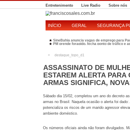
Entretenimento
Live Radio
Sobre nós
INÍCIO
GERAL
SEGURANÇA P
SineBahia anuncia vagas de emprego para Pa
★
PM prende foragido, fecha ponto de tráfico e 
★
Polícia Federal realiza operação contra susp
★
Candidatura de Kleber Rosa em 2026 divide P
★
destaque_topo_d1
ASSASSINATO DE MULHE
ESTAREM ALERTA PARA O
ARMAS SIGNIFICA, NOV
Sábado dia 15/02, completou um ano do decreto assi
armas no Brasil. Naquela ocasião o alerta foi dad
potencializa os riscos de um marido agressor elevar
ambiente doméstico.
Os números oficiais ainda não foram divulgados. M