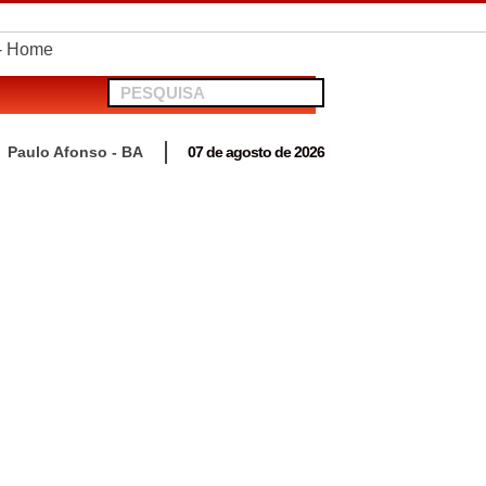
telionato em Antas
Paulo Afonso - BA
07 de agosto de 2026
 para acompanhar mutirão penal “Pena Justa”