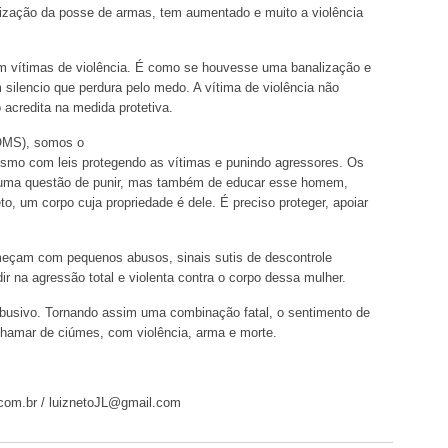
ilização da posse de armas, tem aumentado e muito a violência
m vítimas de violência. É como se houvesse uma banalização e
 silencio que perdura pelo medo. A vítima de violência não
 acredita na medida protetiva.
OMS), somos o
smo com leis protegendo as vítimas e punindo agressores. Os
 uma questão de punir, mas também de educar esse homem,
, um corpo cuja propriedade é dele. É preciso proteger, apoiar
meçam com pequenos abusos, sinais sutis de descontrole
r na agressão total e violenta contra o corpo dessa mulher.
abusivo. Tornando assim uma combinação fatal, o sentimento de
chamar de ciúmes, com violência, arma e morte.
com.br / luiznetoJL@gmail.com