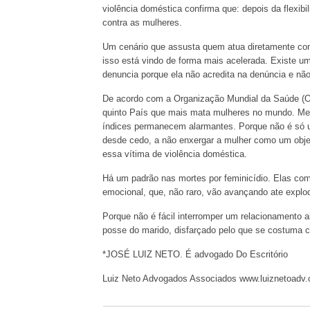
violência doméstica confirma que: depois da flexib
contra as mulheres.
Um cenário que assusta quem atua diretamente co
isso está vindo de forma mais acelerada. Existe um
denuncia porque ela não acredita na denúncia e não
De acordo com a Organização Mundial da Saúde (
quinto País que mais mata mulheres no mundo. Me
índices permanecem alarmantes. Porque não é só
desde cedo, a não enxergar a mulher como um objeto
essa vítima de violência doméstica.
Há um padrão nas mortes por feminicídio. Elas co
emocional, que, não raro, vão avançando ate explodi
Porque não é fácil interromper um relacionamento 
posse do marido, disfarçado pelo que se costuma 
*JOSÉ LUIZ NETO. É advogado Do Escritório
Luiz Neto Advogados Associados www.luiznetoadv.