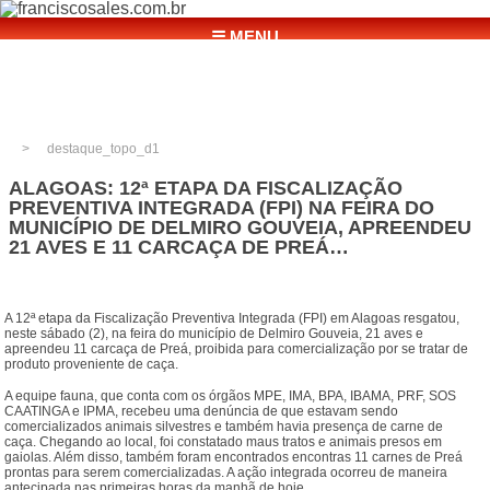
☰ MENU
destaque_topo_d1
ALAGOAS: 12ª ETAPA DA FISCALIZAÇÃO
PREVENTIVA INTEGRADA (FPI) NA FEIRA DO
MUNICÍPIO DE DELMIRO GOUVEIA, APREENDEU
21 AVES E 11 CARCAÇA DE PREÁ…
A 12ª etapa da Fiscalização Preventiva Integrada (FPI) em Alagoas resgatou,
neste sábado (2), na feira do município de Delmiro Gouveia, 21 aves e
apreendeu 11 carcaça de Preá, proibida para comercialização por se tratar de
produto proveniente de caça.
A equipe fauna, que conta com os órgãos MPE, IMA, BPA, IBAMA, PRF, SOS
CAATINGA e IPMA, recebeu uma denúncia de que estavam sendo
comercializados animais silvestres e também havia presença de carne de
caça. Chegando ao local, foi constatado maus tratos e animais presos em
gaiolas. Além disso, também foram encontrados encontras 11 carnes de Preá
prontas para serem comercializadas. A ação integrada ocorreu de maneira
antecipada nas primeiras horas da manhã de hoje.