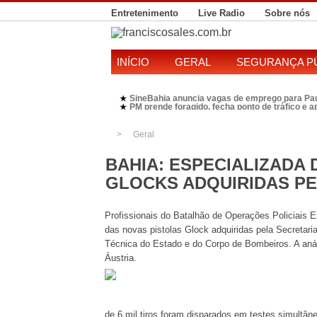
Entretenimento
Live Radio
Sobre nós
INÍCIO
GERAL
SEGURANÇA P
SineBahia anuncia vagas de emprego para Pa
★
PM prende foragido, fecha ponto de tráfico e 
★
Polícia Federal realiza operação contra susp
★
Candidatura de Kleber Rosa em 2026 divide P
★
Geral
BAHIA: ESPECIALIZADA 
GLOCKS ADQUIRIDAS P
Profissionais do Batalhão de Operações Policiais 
das novas pistolas Glock adquiridas pela Secretaria
Técnica do Estado e do Corpo de Bombeiros. A an
Áustria.
de 6 mil tiros foram disparados em testes simultân