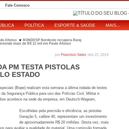
Fale Conosco
ÚBLICA
POLÍTICA
ESPORTE & SAÚDE
MAIS…
ulo Afonso
RONDESP Nordeste recupera Range Rover com restrição por es
★
apreende mais de R$ 11 mil em Paulo Afonso
eitos de ataque que matou indígena em comunidade Pataxó na Bahia
SOL entre disputa à Câmara e ao governo da Bahia
TJ-BA institui comissão
★
por
Francisco Sales
-
dez 22, 2019
DA PM TESTA PISTOLAS
ELO ESTADO
Especiais (Bope) realizam esta semana a última rodada de testes
 da Segurança Pública para uso das Polícias Civil, Militar e
álise acontece na sede da empresa, em Deutsch-Wagram,
Escolhidas pela precisão e eficiência, as pistolas
Geração 5, calibre 40, representam um investimento
de aproximadamente R$ 20 milhões. Desta vez, mais
eos para avaliar a qualidade do material. Uma comissão formada