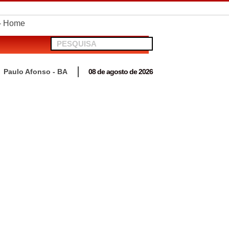
telionato em Antas
Paulo Afonso - BA
08 de agosto de 2026
 para acompanhar mutirão penal “Pena Justa”