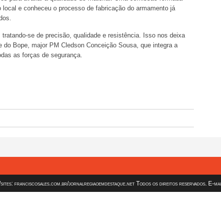
u o local e conheceu o processo de fabricação do armamento já
ados.
tratando-se de precisão, qualidade e resistência. Isso nos deixa
te do Bope, major PM Cledson Conceição Sousa, que integra a
odas as forças de segurança.
es: franciscosales.com.br/jornalregiaoemdestaque.net Todos os direitos reservados. E-ma