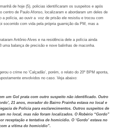
manhã de hoje (5), policias identificaram os suspeitos e após
o centro de Paulo Afonso, localizaram e abordaram um deles de
 polícia, ao ouvir a voz de prisão ele resistiu e trocou com
 foi socorrido com vida pela própria guarnição da PM, mas a
 mataram Antônio Alves e na residência dele a polícia ainda
 38 uma balança de precisão e nove balinhas de maconha.
gerou o crime no ‘Calçadão’, porém, o relato do 20º BPM aponta,
upostamente envolvidos no caso. Veja abaixo:
em um Gol prata com outro suspeito não identificado. Outro
rdo’, 21 anos, morador do Bairro Prainha estava no local e
egacia de Polícia para esclarecimentos. Outros suspeitos de
iam no local, mas não foram localizados. O Robério “Gordo”
or receptação e tentativa de homicídio. O ‘Gordo’ estava no
com a vítima do homicídio”.