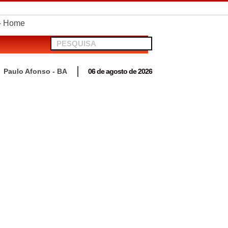
telionato em Antas
Paulo Afonso - BA
06 de agosto de 2026
 para acompanhar mutirão penal “Pena Justa”