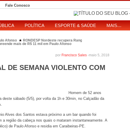
Fale Conosco
ÚBLICA
POLÍTICA
ESPORTE & SAÚDE
MAIS…
ulo Afonso
RONDESP Nordeste recupera Range Rover com restrição por es
★
apreende mais de R$ 11 mil em Paulo Afonso
eitos de ataque que matou indígena em comunidade Pataxó na Bahia
SOL entre disputa à Câmara e ao governo da Bahia
TJ-BA institui comissão
★
por
Francisco Sales
-
maio 5, 2018
AL DE SEMANA VIOLENTO COM
Homem de 52 anos
 deste sábado (5/5), por volta da 1h e 30min, no Calçadão da
A.
ônio Alves dos Santos estava próximo a um bar quando foi
ram a região da cabeça nos quais o mataram instantaneamente. A
lico) de Paulo Afonso e residia em Caraibeiras-PE.