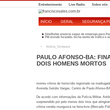
Entretenimento
Live Radio
Sobre nós
INÍCIO
GERAL
SEGURANÇA P
SineBahia anuncia vagas de emprego para Pa
★
PM prende foragido, fecha ponto de tráfico e 
★
Polícia Federal realiza operação contra susp
★
Candidatura de Kleber Rosa em 2026 divide P
★
Noticia_Destaque
PAULO AFONSO-BA: FIN
DOIS HOMENS MORTOS
morreu vítima de homicídio registrado na madrugada
Avenida Getúlio Vargas, Centro de Paulo Afonso-B
De acordo com informações da Polícia Militar, Ant
surpreendido por pelo menos dois tiros que atingi
vítima vendia mungunzá na feira-livre (Mercado Púb