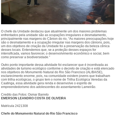
O chefe da Unidade destacou que atualmente um dos maiores problemas
enfrentados pela unidade são as ocupações irregulares e desmatamento,
principalmente nas margens do Cânion do rio, “As maiores preocupações hoje
são o desmatamento e a ocupação irregular nas margens dos cânions, pois,
um dos objetivos de criação da Unidade foi a preservação da beleza cênica
desses locais. Entendemos que, se a proteção desses espaços for
intensificada, vamos favorecer, o desenvolvimento econômico e social, bem
como preservar a biodiversidade.”
Outro ponto importante dessa atividade foi esclarecer que é incentivada as
atividades de turismo ecológico conforme o decreto de criação e está elencado
nos objetivos do Monumento Natural do Rio São Francisco (AL/BA/SE),
esclarecimento enorme, pois, na comunidade existem jovens que trabalham
com trilha ecológicas, o grupo tem o nome de Trilha Ecológica Veredas da
Caatinga, essa atividade gera renda e desenvolve o espirito de
empreendedorismo dos adolescentes do assentamento Lameirão.
Credito das Fotos: Osmar Barreto
EMERSON LEANDRO COSTA DE OLIVEIRA
Matrícula 2421308
Chefe do Monumento Natural do Rio São Francisco