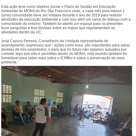
Esta ação teve como objetivo iniciar o Plano de Gestão em Educação
Ambiental do MONA do Rio São Francisco onde, a cada mês pelo menos 1
(uma) comunidade deve ser visitada durante o ano de 2019 para realizar
atividades de educação ambiental e com isso abrir um canal de diálogo com a
comunidade do entorno. Também foi aberto um espaço para os presentes
fazer perguntas e tirar dúvidas sobre as regras que regulamentam as
atividades dentro da UC.
José Cazuza Ferreira, Conselheiro da Unidade representante do
assentamento, expressou que “ ações como essa, são importantes para sanar
dúvidas de nós assentados, e para que no futuro não sejamos autuados por
cometer algo que não é permitido dentro do MONA, está reunião também foi
formidável para saber mais sobre o ICMBio e sobre a preservação do meio
ambiente.”