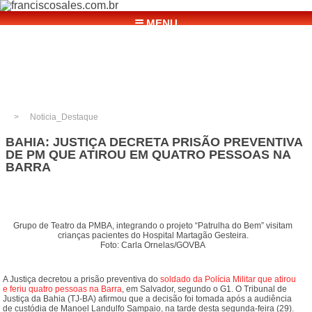
☰ MENU
Grupo de Teatro da PMBA, integrando o projeto "Patrulha do Bem" visitam crianças
pacientes do Hospital Martagão Gesteira. Foto: Carla Ornelas/GOVBA
Noticia_Destaque
BAHIA: JUSTIÇA DECRETA PRISÃO PREVENTIVA
DE PM QUE ATIROU EM QUATRO PESSOAS NA
BARRA
Grupo de Teatro da PMBA, integrando o projeto “Patrulha do Bem” visitam
crianças pacientes do Hospital Martagão Gesteira.
Foto: Carla Ornelas/GOVBA
A Justiça decretou a prisão preventiva do
soldado da Polícia Militar que atirou
e feriu quatro pessoas na Barra
, em Salvador, segundo o G1. O Tribunal de
Justiça da Bahia (TJ-BA) afirmou que a decisão foi tomada após a audiência
de custódia de Manoel Landulfo Sampaio, na tarde desta segunda-feira (29).